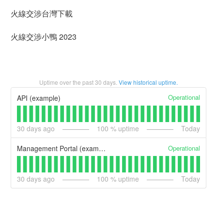
火線交涉台灣下載
火線交涉小鴨 2023
Uptime over the past
30
days.
View historical uptime.
Operational
API (example)
30
days ago
100
% uptime
Today
Operational
Management Portal (example)
30
days ago
100
% uptime
Today