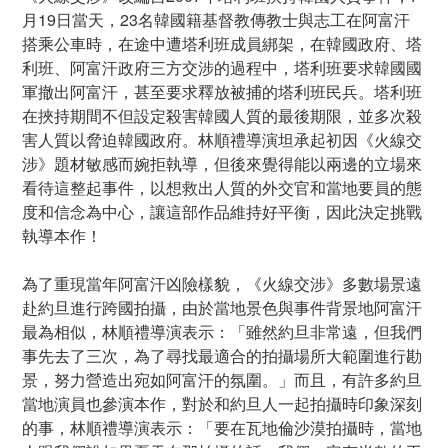
月19日當天，23名韓國籍基督教傳教士與志工在阿富汗
搭乘公車時，在途中遭塔利班成員綁架，在韓國政府、塔
利班、阿富汗政府三方交涉的過程中，塔利班要求韓國國
軍撤出阿富汗，甚至要求釋放被捕的塔利班民兵。塔利班
在挾持期間不但設定殺害韓國人質的最後期限，並多次殺
害人質以脅迫韓國政府。林順禮導演坦承起初因《火線交
涉》題材敏感而婉拒執導，但後來覺得能以兩邊的立場來
看待這整起事件，以想救出人質的外交官和當地要員的態
度和信念為中心，讓這部作品維持好平衡，因此決定挑戰
執導本作！
為了重現當年阿富汗凶險樣貌，《火線交涉》多數場景遠
赴約旦進行跨國拍攝，由於當地景色與事件背景地阿富汗
最為相似，林順禮導演表示：「雖然約旦非常遠，但我們
事先去了三次，為了尋找最適合的拍攝場所大範圍進行勘
景，努力營造出宛如阿富汗的氛圍。」而且，有許多約旦
當地演員也參演本作，對於和約旦人一起拍攝時印象深刻
的事，林順禮導演表示：「要在瓦地倫沙漠拍攝時，當地