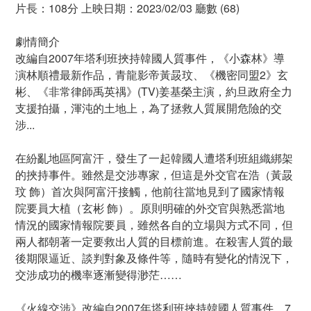
片長：108分 上映日期：2023/02/03 廳數 (68)
劇情簡介
改編自2007年塔利班挾持韓國人質事件，《小森林》導
演林順禮最新作品，青龍影帝黃晸玟、《機密同盟2》玄
彬、《非常律師禹英禑》(TV)姜基榮主演，約旦政府全力
支援拍攝，渾沌的土地上，為了拯救人質展開危險的交
涉...
在紛亂地區阿富汗，發生了一起韓國人遭塔利班組織綁架
的挾持事件。雖然是交涉專家，但這是外交官在浩（黃晸
玟 飾）首次與阿富汗接觸，他前往當地見到了國家情報
院要員大植（玄彬 飾）。原則明確的外交官與熟悉當地
情況的國家情報院要員，雖然各自的立場與方式不同，但
兩人都朝著一定要救出人質的目標前進。在殺害人質的最
後期限逼近、談判對象及條件等，隨時有變化的情況下，
交涉成功的機率逐漸變得渺茫……
《火線交涉》改編自2007年塔利班挾持韓國人質事件，7