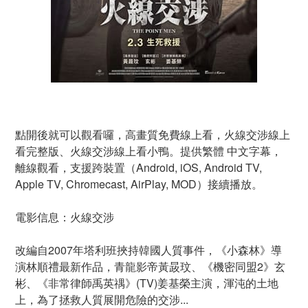
點開後就可以觀看囉，高畫質免費線上看，火線交涉線上
看完整版、火線交涉線上看小鴨。提供繁體 中文字幕，
離線觀看，支援跨裝置（Android, iOS, Android TV,
Apple TV, Chromecast, AirPlay, MOD）接續播放。
電影信息：火線交涉
改編自2007年塔利班挾持韓國人質事件，《小森林》導
演林順禮最新作品，青龍影帝黃晸玟、《機密同盟2》玄
彬、《非常律師禹英禑》(TV)姜基榮主演，渾沌的土地
上，為了拯救人質展開危險的交涉...