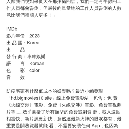
人跟我們說如果夏天在那拍攝的話，我們一定有半數的工
作人員都會昏倒，但最後約旦當地的工作人員昏倒的人數
竟比我們韓國人更多！」
IMDb
影片年份：2023
出 品 國：Korea
出 品：
發 行 商：車庫娛樂
語 言：Korean
色 彩：color
音 效：
防疫宅家有什麼低成本的娛樂嗎？最近小編發現
「hd.bigmovies10.site」線上免費電影站，包含：免 費
《火線交涉》電影、免費《火線交涉》電影、免費電視劇
片等......幾乎囊括了所有類型的免費追劇資 源，載入速度
相當快、新片源更新快，竟然連最新火神的眼淚都有，最
重要是開瀏覽器就能 看，不需要安裝任何 App，也因為